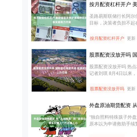
按月配资杠杆开户 
圣路易斯联储行长阿尔
目标，决策者负担不起
价。....
按月配资杠杆开户
更新：
股票配资没放开吗 
股票配资没放开吗 热点栏
记者刘琪 8月4日以来，
股票配资没放开吗
更新：
外盘原油期货配资 从
“独自照料特殊孩子外
原本以为申请救助手续
居民....