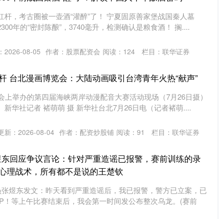
杠杆，考古圈被一壶酒“灌醉”了！ 宁夏固原善家堡战国秦人墓
00年的“密封陈酿”，3740毫升，检测确认是粮食酒！ 搁....
2026-08-05
作者：股票配资会
阅读：
124
栏目：
联华证券
杆 台北漫画博览会：大陆动画吸引台湾青年火热“献声”
会上举办的第四届海峡两岸动漫配音大赛活动现场（7月26日摄）
华社记者 褚萌萌 摄 新华社台北7月26日电（记者褚萌....
更新：2026-08-04
作者：配资炒股铺
阅读：
91
栏目：
联华证券
张煜东回应争议言论：针对严重造谣已报警，赛前训练的录
心理战术，所有都不是说的王楚钦
动员张煜东发文：昨天看到严重造谣后，我已报警，警方已立案，已
IP！等上午比赛结束后，我会第一时间发公布整次乌龙。(赛前