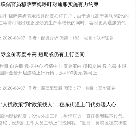
美联储官员穆萨莱姆呼吁对通胀实施有力约束
伯托·穆萨莱姆表示按月配资杠杆开户，由于通胀高于美联储2%的
在等待可能出现更强劲的生产率增长的同时、容忍更高通胀的代
2026-08-07
作者：配资分析
阅读：
183
栏目：
联华证券
国际金价再度冲高 短期或仍有上行空间
目 自选股 数据中心 行情中心 资金流向 模拟交易 客户端 本报
国际金价开启连续上行行情，从4100美元/盎司上....
2026-08-07
作者：股票配资服
阅读：
77
栏目：
联华证券
“人找政策”到“政策找人”，穗东街道上门代办暖人心
盘原油期货配资，没法外出工作，生活压力一直压得我喘不过气。
繁琐，没想到工作人员主动上门找到我。”近日，黄埔区穗东街道