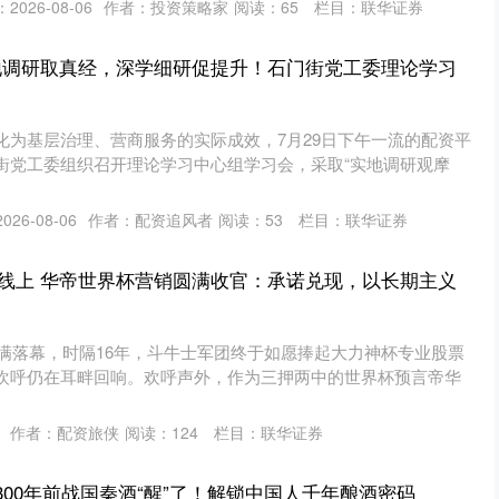
2026-08-06
作者：投资策略家
阅读：
65
栏目：
联华证券
地调研取真经，深学细研促提升！石门街党工委理论学习
化为基层治理、营商服务的实际成效，7月29日下午一流的配资平
街党工委组织召开理论学习中心组学习会，采取“实地调研观摩
26-08-06
作者：配资追风者
阅读：
53
栏目：
联华证券
线上 华帝世界杯营销圆满收官：承诺兑现，以长期主义
完满落幕，时隔16年，斗牛士军团终于如愿捧起大力神杯专业股票
欢呼仍在耳畔回响。欢呼声外，作为三押两中的世界杯预言帝华
作者：配资旅侠
阅读：
124
栏目：
联华证券
300年前战国秦酒“醒”了！解锁中国人千年酿酒密码