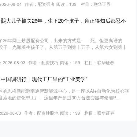
26-08-04
作者：配资强者
阅读：
139
栏目：
联华证券
康熙大儿子被关26年，生下20个孩子，雍正得知后都忍不
了26年网上炒股配资公司，出来的方式是——死。但更离谱的
事没干，光顾着生孩子了。从第五子到第十五子，从第六女到第十
2026-08-03
作者：配资技巧
阅读：
159
栏目：
联华证券
力中国调研行｜现代工厂里的“工业美学”
区的思格新能源南通智慧能源中心，是一座以AI+自动化为核心驱
深度落地的进化型工厂。这里年产超过30万台逆变器与储能P....
26-08-03
作者：配资炒股地
阅读：
199
栏目：
联华证券