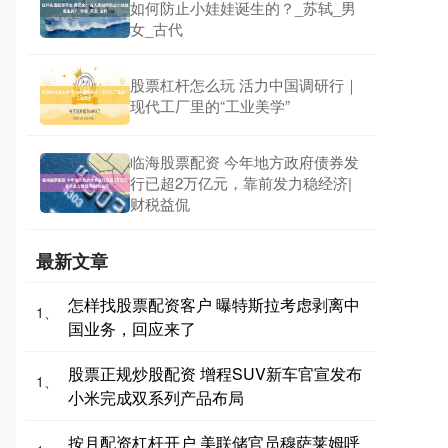
如何防止小娃娃诞生的？_苏轼_男
女_古代
股票杠杆怎么玩 活力中国调研行｜
现代工厂里的“工业美学”
临海股票配资 今年地方政府债券发
行已超2万亿元，靠前发力稳经济|
财税益侃
最新文章
怎样找股票配资客户 曝特斯拉考虑剥离中
1、
国业务，回应来了
股票正规炒股配资 增程SUV新车官宣发布
1、
小米完成双系列产品布局
按月配资杠杆开户 美联储官员穆萨莱姆呼