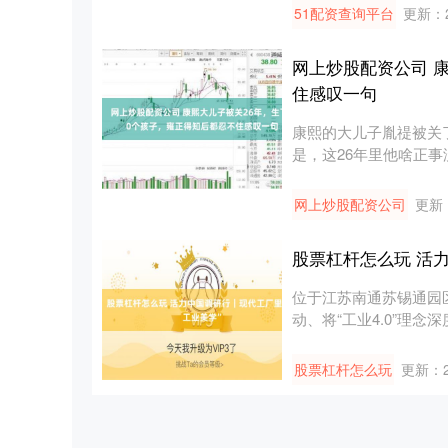
51配资查询平台
更新：20
网上炒股配资公司 
住感叹一句
康熙的大儿子胤禔被关
是，这26年里他啥正
四女，....
网上炒股配资公司
更新：
股票杠杆怎么玩 活
位于江苏南通苏锡通园
动、将“工业4.0”理念
股票杠杆怎么玩
更新：20