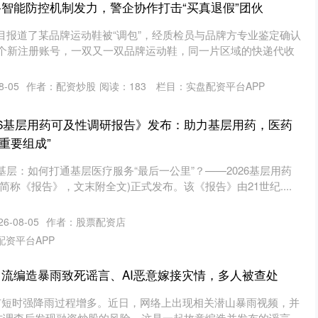
路智能防控机制发力，警企协作打击“买真退假”团伙
目报道了某品牌运动鞋被“调包”，经质检员与品牌方专业鉴定确认
3个新注册账号，一双又一双品牌运动鞋，同一片区域的快递代收
8-05
作者：配资炒股
阅读：
183
栏目：
实盘配资平台APP
026基层用药可及性调研报告》发布：助力基层用药，医药
“重要组成”
层：如何打通基层医疗服务“最后一公里”？——2026基层用药
简称《报告》，文末附全文)正式发布。该《报告》由21世纪....
6-08-05
作者：股票配资店
配资平台APP
引流编造暴雨致死谣言、AI恶意嫁接灾情，多人被查处
市短时强降雨过程增多。近日，网络上出现相关潜山暴雨视频，并
警方调查后发现融资炒股的风险，这是一起故意编造并发布的谣言。