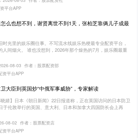
2026-08-03
作者：股票配资社
资平台APP
菲怎么也想不到，谢贤离世不到1天，张柏芝靠俩儿子成最
旧时光里的娱乐圈往事。不写流水线娱乐热梗最专业配资平台，
人间烟火。 谁也没想到，2026年那个燥热的7月，娱乐圈最重
26-08-03
作者：股票配资部
配资平台APP
防卫大臣到英国炒“中俄军事威胁”，专家解读
邢晓婧】日本《朝日新闻》22日报道称，正在英国访问的日本防卫
1日于伦敦举行的英国、意大利、日本和加拿大四国防长会上再
6-08-02
作者：股票配资店
配资平台APP