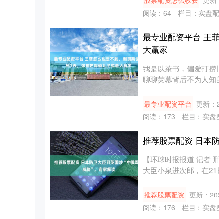
股票配资怎么收费
更新：
阅读：
64
栏目：
实盘配
最专业配资平台 王
大赢家
我是以茶书，偏爱打捞
聊聊荧幕背后不为人知的
的....
最专业配资平台
更新：20
阅读：
173
栏目：
实盘
推荐股票配资 日本
【环球时报报道 记者 
大臣小泉进次郎，在2
度....
推荐股票配资
更新：202
阅读：
176
栏目：
实盘