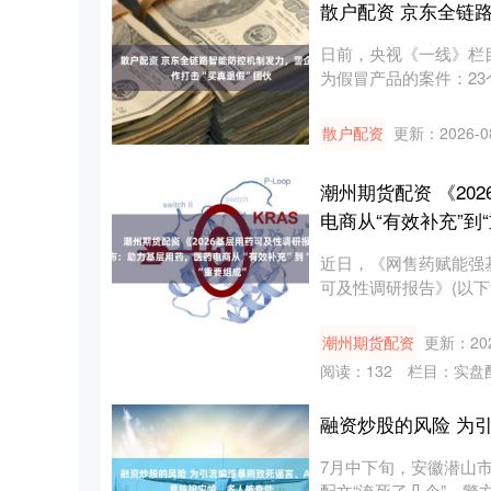
散户配资 京东全链
日前，央视《一线》栏
为假冒产品的案件：2
点....
散户配资
更新：2026-0
潮州期货配资 《2
电商从“有效补充”到
近日，《网售药赋能强基
可及性调研报告》(以下
潮州期货配资
更新：202
阅读：
132
栏目：
实盘
融资炒股的风险 为
7月中下旬，安徽潜山
配文“淹死了几个”。