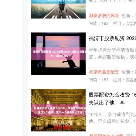
....
融资炒股的风险
更新：20
阅读：
192
栏目：
实盘
福清市股票配资 2
年年折腾发型福清市股
皮，暴露脸型短板，或
看、修饰....
福清市股票配资
更新：20
阅读：
183
栏目：
实盘
股票配资怎么收费 
夫认出了他。李
1645年，李自成逃
他。李自成急忙拔剑，
樵夫程....