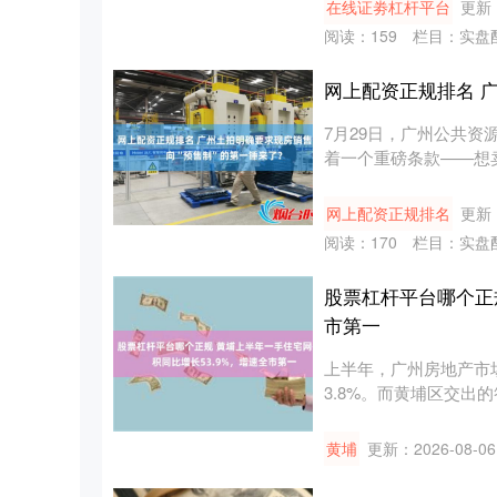
在线证劵杠杆平台
更新：
阅读：
159
栏目：
实盘
网上配资正规排名 
7月29日，广州公共
着一个重磅条款——想
202....
网上配资正规排名
更新：
阅读：
170
栏目：
实盘
股票杠杆平台哪个正
市第一
上半年，广州房地产市
3.8%。而黄埔区交出的
黄埔
更新：2026-08-06