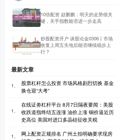
10倍配资 赵鹏鹏：明天的走势很关
键，关乎指数能否进一步走高
炒股配资开户 谈股论金0306丨市场
收复上周五失地后能否继续稳步上
行？
最新文章
股票杠杆怎么投资 市场风格剧烈切换 基金
1、
换仓迎“大考”
在线证劵杠杆平台 8月7日隔夜要闻：美股
1、
收跌道指终结五连涨 油价上涨 铜价逼近历
史高位 美国对进口多晶硅征收关税
网上配资正规排名 广州土拍明确要求现房
1、