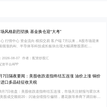
场风格剧烈切换 基金换仓迎“大考”
心 行情中心 资金流向 模拟交易 客户端 7月以来，A股市场迎来
领涨的AI、半导体等科技成长板块出现大幅调整股票杠....
2026-08-07
作者：配资炒股汇
配资平台APP
月7日隔夜要闻：美股收跌道指终结五连涨 油价上涨 铜价
对进口多晶硅征收关税
 8月7日收盘：美股收跌道指终结五连涨，市场关注财报与霍尔木
日美股成交额前20：闪迪业绩指引偏弱，遭花旗等券商下调目标....