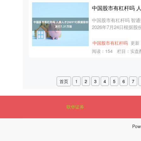
中国股市有杠杆吗 人瑞
中国股市有杠杆吗 智通
2026年7月24日根据股份
中国股市有杠杆吗
更新：
阅读：
154
栏目：
实盘
首页
1
2
3
4
5
6
7
联华证券
Pow