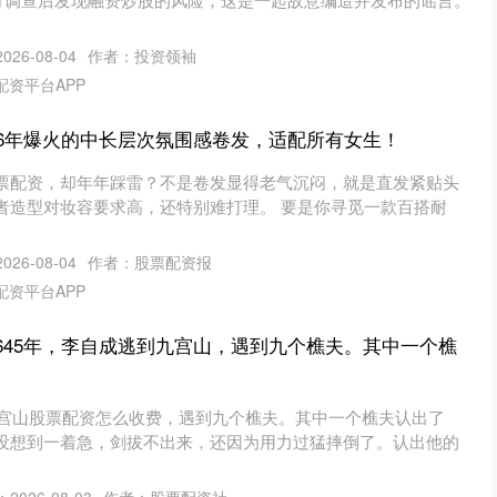
26-08-04
作者：投资领袖
配资平台APP
026年爆火的中长层次氛围感卷发，适配所有女生！
票配资，却年年踩雷？不是卷发显得老气沉闷，就是直发紧贴头
者造型对妆容要求高，还特别难打理。 要是你寻觅一款百搭耐
26-08-04
作者：股票配资报
配资平台APP
1645年，李自成逃到九宫山，遇到九个樵夫。其中一个樵
到九宫山股票配资怎么收费，遇到九个樵夫。其中一个樵夫认出了
没想到一着急，剑拔不出来，还因为用力过猛摔倒了。认出他的