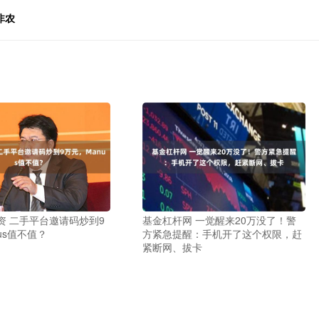
非农
资 二手平台邀请码炒到9
基金杠杆网 一觉醒来20万没了！警
us值不值？
方紧急提醒：手机开了这个权限，赶
紧断网、拔卡