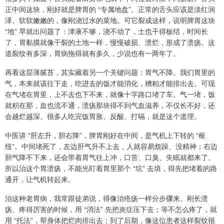
正中间这块，刚好就是脾胃的 “专属地盘”。正常的舌头应该是淡红润
泽、软软嫩嫩的，像刚浇过水的菜地。可它裂成这样，说明脾胃这块
“地” 早就出问题了：津液不够，浇不动了，土也干得板结，时间长
了，胃黏膜就像干裂的土地一样，慢慢破损、溃烂，形成了溃疡。这
道裂纹有多深，胃病拖得就有多久，少说也有一两年了。
再看这层薄腻苔，其实藏着另一个关键问题：胃气不降。我们胃里的
气，本来就该往下走，吃进去的饭才能消化，糟粕才能排出去。可现
在气堵在胃里，上不去也下不来，就像十字路口堵了车。气一堵，饭
就积在那，血也流不通，溃疡那块得不到气血滋养，不仅长不好，还
会越烂越深。很多人吃完饭胃胀、反酸、打嗝，就是这个道理。
中医讲 “肝左升，胆右降”，脾胃刚好在中间，是气机上下转的 “枢
纽”。中间堵死了，左边肝气升不上去，人就容易烦躁、没精神；右边
胆气降不下来，还会带着胃气往上冲，口苦、口臭、失眠就都来了。
所以治这个胃溃疡，不能光盯着胃里那个 “坑” 去填，得先把堵着的路
通开，让气机转起来。
治这种老胃病，我常跟徒弟说，得像治疮疡一样分步骤来。刚长溃
疡、疼得厉害的时候，用 “消法” 先把炎症压下去；等不怎么疼了，就
用 “托法”，帮身体把烂肉排出去；到了后期，像这位患者这样裂纹很