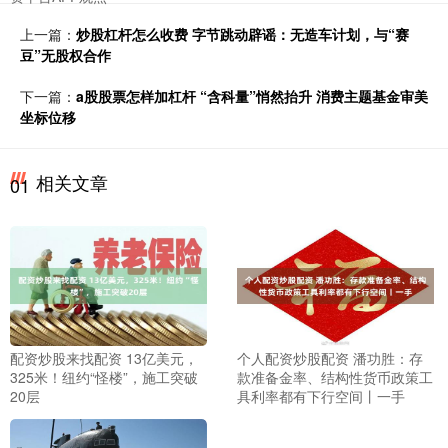
上一篇：
炒股杠杆怎么收费 字节跳动辟谣：无造车计划，与“赛
豆”无股权合作
下一篇：
a股股票怎样加杠杆 “含科量”悄然抬升 消费主题基金审美
坐标位移
相关文章
01
配资炒股来找配资 13亿美元，
个人配资炒股配资 潘功胜：存
325米！纽约“怪楼”，施工突破
款准备金率、结构性货币政策工
20层
具利率都有下行空间丨一手