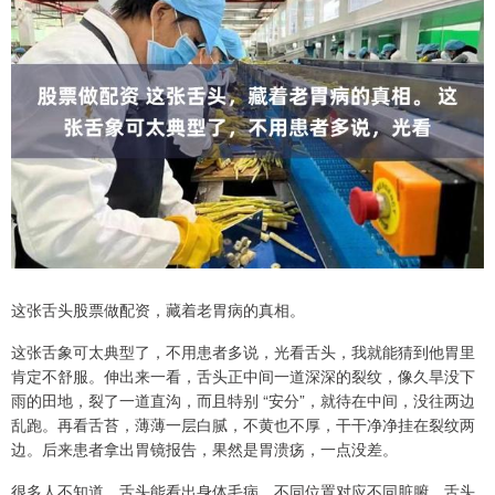
这张舌头股票做配资，藏着老胃病的真相。
这张舌象可太典型了，不用患者多说，光看舌头，我就能猜到他胃里
肯定不舒服。伸出来一看，舌头正中间一道深深的裂纹，像久旱没下
雨的田地，裂了一道直沟，而且特别 “安分”，就待在中间，没往两边
乱跑。再看舌苔，薄薄一层白腻，不黄也不厚，干干净净挂在裂纹两
边。后来患者拿出胃镜报告，果然是胃溃疡，一点没差。
很多人不知道，舌头能看出身体毛病，不同位置对应不同脏腑。舌头