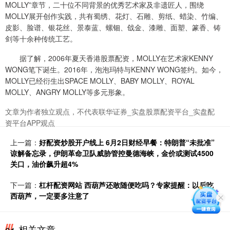
MOLLY”章节，二十位不同背景的优秀艺术家及非遗匠人，围绕
MOLLY展开创作实践，共有蜀绣、花灯、石雕、剪纸、蜡染、竹编、
皮影、脸谱、银花丝、景泰蓝、螺钿、戗金、漆雕、面塑、篆香、铸
剑等十余种传统工艺。
据了解，2006年夏天香港股票配资，MOLLY在艺术家KENNY
WONG笔下诞生。2016年，泡泡玛特与KENNY WONG签约。如今，
MOLLY已经衍生出SPACE MOLLY、BABY MOLLY、ROYAL
MOLLY、ANGRY MOLLY等多元形象。
文章为作者独立观点，不代表联华证券_实盘股票配资平台_实盘配
资平台APP观点
上一篇：
好配资炒股开户线上 6月2日财经早餐：特朗普“未批准”
谅解备忘录，伊朗革命卫队威胁管控曼德海峡，金价或测试4500
关口，油价飙升超4%
下一篇：
杠杆配资网站 西葫芦还敢随便吃吗？专家提醒：以后吃
西葫芦，一定要多注意了
相关文章