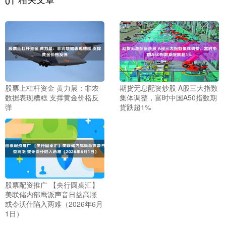
01
股票上杠杆资金 黄力晨：非农
期货无息配资炒股 A股三大指数
数据表现糟糕 支撑黄金价格反
集体调整，富时中国A50指数期
弹
货跌超1%
股票配资推广 【央行圆桌汇】
美联储内部鹰派声音日益高涨
或令沃什陷入两难（2026年6月
1日）