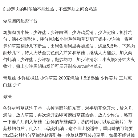
2.炒鸡肉的时候油不能过热，不然鸡块之间会粘连
做法国内配资平台
鸡胸肉切小块，少许盐，少许白酒，少许鸡蛋清，少许淀粉，抓拌均
匀，滴4-5滴香油，拌匀腌制2小时芦笋和草菇切丁锅中少许油，将芦
笋和草菇翻炒几下断生，出锅备用锅里再加点油，烧至5成热，下鸡肉
翻炒几下，转大火炒至变色倒入芦笋和草菇，继续大火翻炒。加入两
勺蚝油，少许盐，少许糖，翻炒均匀。加少许清水，小火焖2分钟大火
收汁，撒上少许黑胡椒粉即可展开剩余69%蚝油草菇
青瓜丝 少许红椒丝 少许草菇 200克蚝油 1.5汤匙油 少许姜片 三片葱
白丝 少许
做法
备好材料草菇洗干净，去掉表面的脏东西，对半切开烧开水，放入几
滴油，放入草菇，再次烧开后即可捞出草菇热锅，放入少许油，略煎
一下姜片后倒入草菇（新鲜的草菇偏凉，炒的时候可以放点姜片）草
菇炒均匀后，倒入1、5汤匙蚝油，这个量比较适中，重口味的可能要
放2汤匙炒均匀至蚝油粘裹到每一粒草菇即可装起享用，如果不经过焯