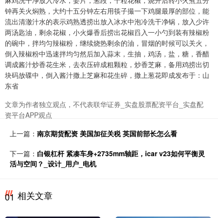
麻鸡洗干净放入冷水，姜片，葱段，十粒花椒，烧开后转小火煮五分
钟再关火焖熟，大约十五分钟左右用筷子撮一下鸡腿最厚的部位，能
流出清澈汁水的表示鸡熟透捞出放入冰水中泡冷洗干净锅，放入少许
两汤匙油，剩余花椒，小火爆香后捞出花椒舀入一小勺到装有辣椒粉
的碗中，拌均匀辣椒粉，继续烧热剩余的油，冒烟的时候可以关火，
倒入辣椒粉中迅速拌均匀然后加入蒜末，生抽，鸡汤，盐，糖，香醋
调成酱汁炒香花生米，去衣压碎成粗颗粒，炒香芝麻，备用鸡捞出切
块码放碟中，倒入酱汁撒上芝麻和花生碎，撒上葱花即成发布于：山
东省
文章为作者独立观点，不代表联华证券_实盘股票配资平台_实盘配
资平台APP观点
上一篇：
南京期货配资 美国加征关税 英国前部长怎么看
下一篇：
白银杠杆 紧凑车身+2735mm轴距，icar v23如何平衡灵
活与空间？_设计_用户_电机
相关文章
01