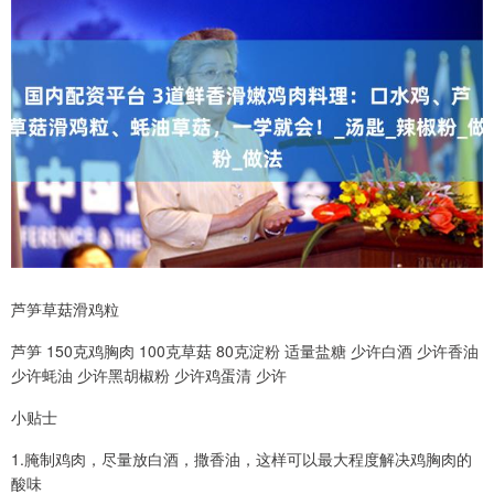
芦笋草菇滑鸡粒
芦笋 150克鸡胸肉 100克草菇 80克淀粉 适量盐糖 少许白酒 少许香油
少许蚝油 少许黑胡椒粉 少许鸡蛋清 少许
小贴士
1.腌制鸡肉，尽量放白酒，撒香油，这样可以最大程度解决鸡胸肉的
酸味