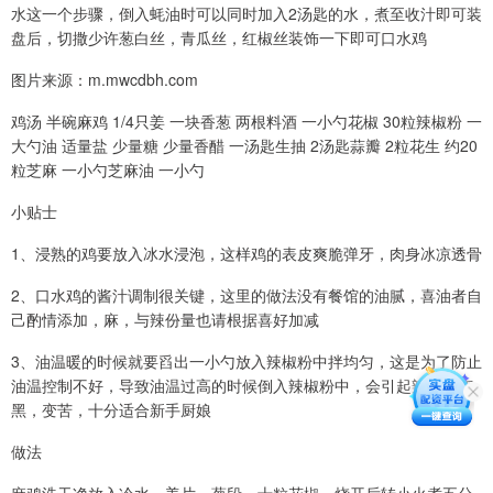
水这一个步骤，倒入蚝油时可以同时加入2汤匙的水，煮至收汁即可装
盘后，切撒少许葱白丝，青瓜丝，红椒丝装饰一下即可口水鸡
图片来源：m.mwcdbh.com
鸡汤 半碗麻鸡 1/4只姜 一块香葱 两根料酒 一小勺花椒 30粒辣椒粉 一
大勺油 适量盐 少量糖 少量香醋 一汤匙生抽 2汤匙蒜瓣 2粒花生 约20
粒芝麻 一小勺芝麻油 一小勺
小贴士
1、浸熟的鸡要放入冰水浸泡，这样鸡的表皮爽脆弹牙，肉身冰凉透骨
2、口水鸡的酱汁调制很关键，这里的做法没有餐馆的油腻，喜油者自
己酌情添加，麻，与辣份量也请根据喜好加减
3、油温暖的时候就要舀出一小勺放入辣椒粉中拌均匀，这是为了防止
油温控制不好，导致油温过高的时候倒入辣椒粉中，会引起辣椒粉变
黑，变苦，十分适合新手厨娘
做法