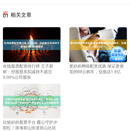
相关文章
01
在线股票配资排行榜 王子新
更好的网络配资优惠 保证更便
材：控股股东拟减持不超过
宜的69云购车，估值达1.5亿
3.00%公司股份
比较好的股票平台 暖心守护夕
阳红！珠海前山街道前山社区