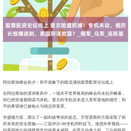
阿拉斯加峰会前夕：和平假象下的暗流涌动股票配资论坛线上
在阿拉斯加的凛冽寒风中，一场关乎世界格局的峰会尚未拉开帷幕，
却已然弥漫着阴谋与杀机。普京的专机还未进入美军基地的领空，和
平的希望便已被炮火与猜忌所笼罩。
华盛顿方面，摆出了一副剑拔弩张的姿态。尽管莫斯科方面采取了前
所未有的安全措施——三架伊尔-96专机同时起飞，迷惑外界视线——
但美国政坛的强硬声音却丝毫未减弱。在普京动身之前，三位前联邦