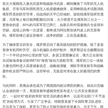
首次大规模投入激光武器和电磁脉冲武器，瞬间瘫痪了乌军的无人机
集群。尽管乌军利用民用无人机搭载燃烧弹，采用蜂群战术试图消耗
俄军昂贵的防空导弹，但战局的天平已经倾斜。据前线俄军指挥官透
露，乌军每人每日炮弹配额仅20发，火力密度不足俄军的三分之一，
更致命的是，60%的乌军军官已阵亡，由新兵和外国雇佣兵仓促填补
空缺。战场上的每一次进退，都将成为阿拉斯加谈判桌上的无形筹
码。俄军前锋已逼近苏梅市，战争的阴影，正在迅速蔓延。
为了确保普京的安全，俄罗斯启动了最高级别的防护措施。除了多架
替身专机同时升空、战斗机编队全程护航外，俄罗斯还在北极圈划设
了一个半径达500公里的禁飞区。多源卫星图像证实，俄方正在新地
岛试验场准备试射9M730“海燕”核动力巡航导弹。俄军的三位一体核
力量也同时进入高度戒备状态，战略核潜艇、洲际导弹发射车和战略
轰炸机全部严阵以待。这些举动，无疑是对潜在敌人的最强烈的警
告。
与此同时，美俄会谈也成为了两国国内政治博弈的舞台。就在白宫确
认会谈的前一天，美国首都华盛顿突然宣布进入“公共安全紧急状
态”。一起针对“政府效率部”前官员的袭击事件，以及司法部门“不予追
究”的处理方式，引发了广泛争议。特朗普直接下令国民警卫队进驻，
不仅是为了保权，更是为了防止可能升级的党派暴力。当天下午，联