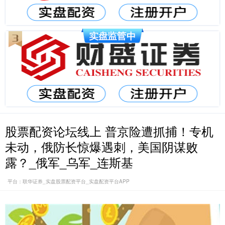
股票配资论坛线上 普京险遭抓捕！专机
未动，俄防长惊爆遇刺，美国阴谋败
露？_俄军_乌军_连斯基
平台：联华证券_实盘股票配资平台_实盘配资平台APP