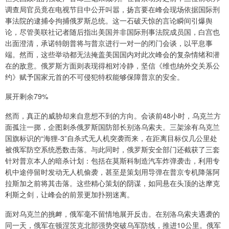
调查局官员竟在电视节目中公开叫嚣，扬言要在峰会现场依据国际刑
事法院的逮捕令拘捕俄罗斯总统。这一石破天惊的言论瞬间引爆舆
论，尽管美联社记者随后指出美国并非国际刑事法院成员国，白宫也
出面澄清，承诺特朗普将与普京进行一对一的闭门会谈，以平息事
端。然而，这些举动都无法掩盖美国国内对此次峰会的复杂情绪和潜
在的敌意。俄罗斯方面则表现得相对冷静，坚信《维也纳外交关系公
约》赋予国家元首的不可侵犯特权能够保障普京的安全。
展开剩余79%
然而，真正的威胁却来自意想不到的方向。会谈前48小时，乌克兰方
面孤注一掷，企图刺杀俄罗斯国防部长别洛乌索夫。三架涂有乌克兰
国旗标识的“海狸-3”自杀式无人机突袭而来，在距离目标仅几公里处
被俄军防空系统悉数击落。与此同时，俄罗斯安全部门还截获了三套
针对普京本人的暗杀计划：包括在莫斯科制造汽车炸弹袭击，利用专
机中途停留时发动无人机偷袭，甚至是策划用导弹在普京专机降落阿
拉斯加之前将其击落。这些精心策划的阴谋，如同悬在头顶的达摩克
利斯之剑，让峰会的前景更加扑朔迷离。
面对乌克兰的挑衅，俄军毫不留情地展开反击。在别洛乌索夫遇袭的
同一天，俄军在顿涅茨克北部强势突破乌军防线，推进10公里。俄军