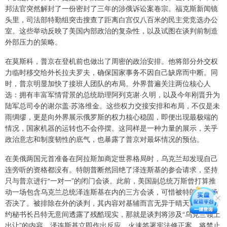
邦法官突然解封了一份密封了三年的涉俄诉讼案卷宗。福克斯新闻镜
头里，司法部特勤组突击搜查了距离白宫仅八百米的民主党竞选办公
室。这些举动反映了美国内部政治的复杂性，以及试图在谈判前制造
外部压力的策略。
在莫斯科，普京在登机前也做出了周密的政治安排。他将部分外交权
力临时移交给外长拉夫罗夫，确保国家事务不因自己缺席而中断。同
时，普京明显加快了接班人团队的布局。外界普遍关注两位核心人
选：拥有丰富军情背景的总统助理阿列克谢·久明，以及今年刚晋升为
陆军总司令的谢尔盖·苏洛维金。这些权力交接安排和布局，不仅是未
雨绸缪，更是向外界展示俄罗斯的权力核心稳固，即便出现最极端的
情况，国家机器的运转也不会停摆。这同样是一种力量的展示，关乎
政治意志和制度韧性的底气，也暴露了普京对最坏情况的预估。
在美俄两国元首准备在阿拉斯加商定世界格局时，乌克兰却发现自己
连旁听的资格都没有。特朗普断然回绝了泽连斯基的参会请求，坚持
只与普京进行“一对一”的闭门会谈。此前，美国副总统万斯曾打算推
动一场包含乌克兰总统泽连斯基在内的三方会谈，可惜被特朗普当场
否决了。被排除在外的谈判，其内容对基辅而言无异于晴天霹雳。北
约秘书长吕特无意间透露了残酷现实，那就是谈判将涉及“乌克兰领土
出让”的内容。泽连斯基立即作出反应，火速签署宪法修正案，将禁止