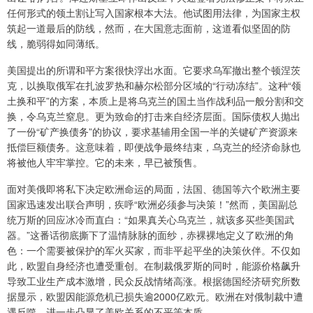
任何形式的领土割让写入国家根本大法。他试图用法律，为国家主权
筑起一道最后的防线，然而，在大国意志面前，这道看似坚固的防
线，脆弱得如同薄纸。
美国提出的所谓和平方案很快浮出水面。它要求乌军撤出整个顿涅茨
克，以换取俄军在扎波罗热和赫尔松部分区域的“行动冻结”。这种“领
土换和平”的方案，本质上是将乌克兰的国土当作战利品一般分割和交
换，令乌克兰窒息。更为致命的打击来自经济层面。国际债权人抛出
了一份“矿产换债务”的协议，要求基辅用全国一半的关键矿产资源来
抵偿巨额债务。这意味着，即便战争最终结束，乌克兰的经济命脉也
将被他人牢牢掌控。它的未来，早已被预售。
面对美俄即将私下决定欧洲命运的局面，法国、德国等六个欧洲主要
国家迅速发出联合声明，疾呼“欧洲必须参与决策！”然而，美国副总
统万斯的回应冰冷而直白：“如果真关心乌克兰，就该多买些美国武
器。”这番话彻底撕下了温情脉脉的面纱，赤裸裸地定义了欧洲的角
色：一个需要被保护的军火买家，而非平起平坐的决策伙伴。不仅如
此，欧盟自身经济也遭受重创。在制裁俄罗斯的同时，能源价格飙升
导致工业生产成本激增，民众反战情绪高涨。根据德国经济研究所数
据显示，欧盟因能源危机已损失逾2000亿欧元。欧洲在对俄制裁中遭
遇反噬，进一步凸显了美欧关系的不平等本质。