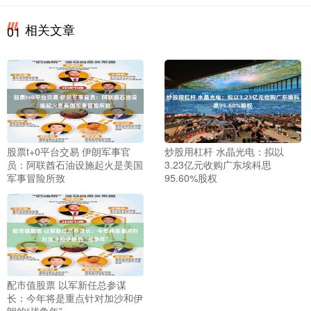
相关文章
01
股票t+0平台交易 伊朗军事官
炒股用杠杆 水晶光电：拟以
员：阿联酋石油设施起火是美国
3.23亿元收购广东埃科思
军事冒险所致
95.60%股权
配市值股票 以军新任总参谋
长：今年将是重点针对加沙和伊