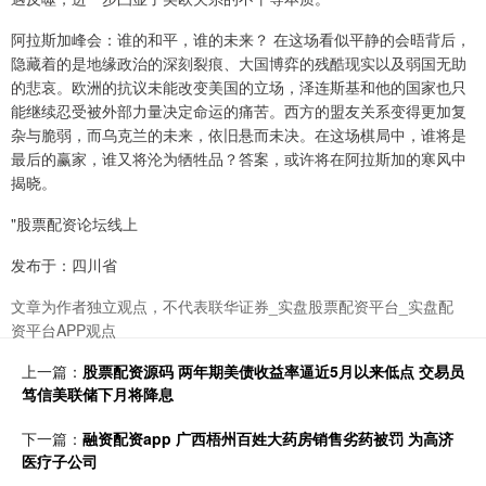
阿拉斯加峰会：谁的和平，谁的未来？ 在这场看似平静的会晤背后，
隐藏着的是地缘政治的深刻裂痕、大国博弈的残酷现实以及弱国无助
的悲哀。欧洲的抗议未能改变美国的立场，泽连斯基和他的国家也只
能继续忍受被外部力量决定命运的痛苦。西方的盟友关系变得更加复
杂与脆弱，而乌克兰的未来，依旧悬而未决。在这场棋局中，谁将是
最后的赢家，谁又将沦为牺牲品？答案，或许将在阿拉斯加的寒风中
揭晓。
"股票配资论坛线上
发布于：四川省
文章为作者独立观点，不代表联华证券_实盘股票配资平台_实盘配
资平台APP观点
上一篇：
股票配资源码 两年期美债收益率逼近5月以来低点 交易员
笃信美联储下月将降息
下一篇：
融资配资app 广西梧州百姓大药房销售劣药被罚 为高济
医疗子公司