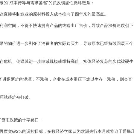
破的“成本传导与需求萎缩”的负反馈恶性循环链条：
这直接将制造业的原材料投入成本推向了四年来的最高点。
利润空间，不得不快速提高产品的终端出厂售价，导致产品涨价速度创下
昂的物价进一步剥夺了消费者的实际购买力，导致原本已经持续回暖三个
存危机，倒逼其进一步缩减规模或维持高价，实体经济复苏的步伐被硬生
入了进退两难的泥潭：不涨价，企业在成本重压下难以生存；涨价，则会直
环就很难被打破。
向了货币政策的十字路口：
再度突破2%的调控目标，多数经济学家认为欧洲央行本月就将迫于通胀