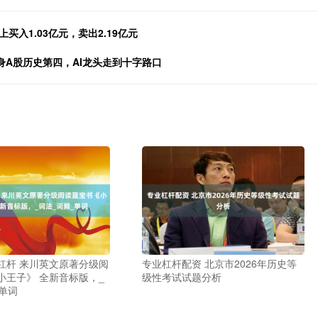
入1.03亿元，卖出2.19亿元
身A股历史第四，AI龙头走到十字路口
杠杆 来川英文原著分级阅
专业杠杆配资 北京市2026年历史等
小王子》 全新音标版，_
级性考试试题分析
_单词