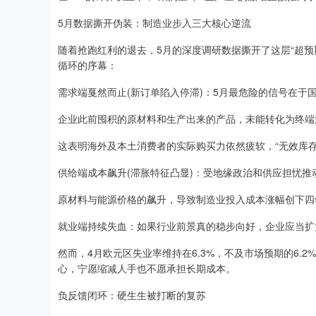
5月数据撕开伪装：制造业步入三大核心逆流
随着抢跑红利的退去，5月的深度调研数据撕开了这层“超
循环的序幕：
需求端戛然而止(新订单陷入停滞)：5月最危险的信号在于
企业此前囤积的原材料和生产出来的产品，未能转化为终端
这表明海外及本土消费者的实际购买力依然疲软，“无效库存
供给端成本飙升(滞胀特征凸显)：受地缘政治和供应担忧推
原材料与能源价格的飙升，导致制造业投入成本涨幅创下四年
就业端持续失血：如果行业前景真的稳步向好，企业应当扩
然而，4月欧元区失业率维持在6.3%，不及市场预期的6
心，宁愿缩减人手也不愿承担长期成本。
负反馈闭环：硬生生被打断的复苏