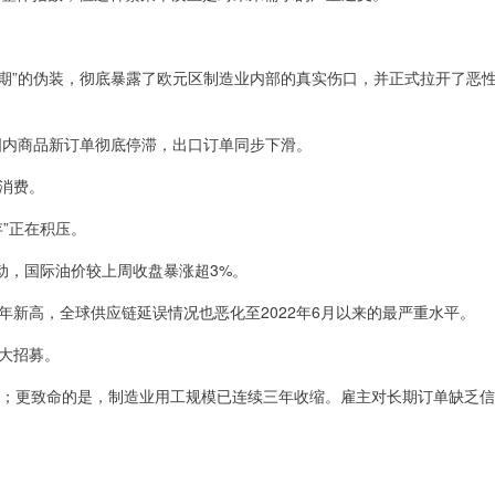
预期”的伪装，彻底暴露了欧元区制造业内部的真实伤口，并正式拉开了恶
国内商品新订单彻底停滞，出口订单同步下滑。
消费。
”正在积压。
动，国际油价较上周收盘暴涨超3%。
新高，全球供应链延误情况也恶化至2022年6月以来的最严重水平。
大招募。
.2%；更致命的是，制造业用工规模已连续三年收缩。雇主对长期订单缺乏信