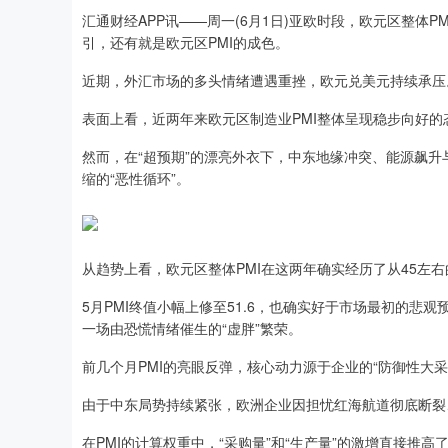
汇通财经APP讯——周一(6月1日)亚欧时段，欧元区整体
引，还有就是欧元区PMI的成色。
近期，外汇市场的多头情绪遭遇重挫，欧元兑美元持续承压
表面上看，近两年来欧元区制造业PMI整体呈现稳步向好的态
然而，在“超预期”的漂亮外衣下，中东地缘冲突、能源飙
缩的“恶性循环”。
从趋势上看，欧元区整体PMI在这两年确实经历了从45左
5月PMI终值小幅上修至51.6，也确实好于市场最初的悲
一场由恐慌情绪催生的“虚胖”繁荣。
前几个月PMI的亮眼反弹，核心动力源于企业的“防御性大采
由于中东局势持续紧张，欧洲企业因担忧红海航道彻底断裂
在PMI的计算权重中，“采购量”和“生产量”的激增直接推