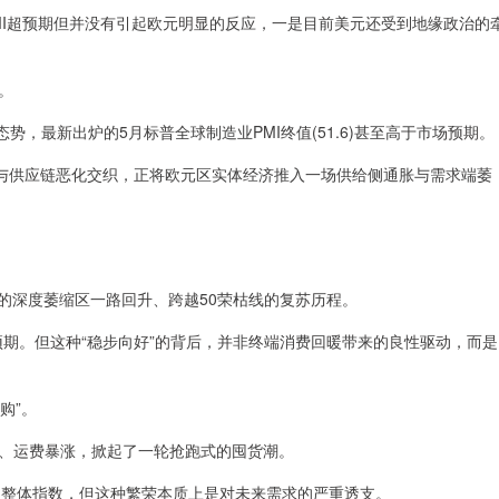
PMI超预期但并没有引起欧元明显的反应，一是目前美元还受到地缘政治的
。
势，最新出炉的5月标普全球制造业PMI终值(51.6)甚至高于市场预期。
升与供应链恶化交织，正将欧元区实体经济推入一场供给侧通胀与需求端萎
右的深度萎缩区一路回升、跨越50荣枯线的复苏历程。
观预期。但这种“稳步向好”的背后，并非终端消费回暖带来的良性驱动，而是
购”。
、运费暴涨，掀起了一轮抢跑式的囤货潮。
高了整体指数，但这种繁荣本质上是对未来需求的严重透支。