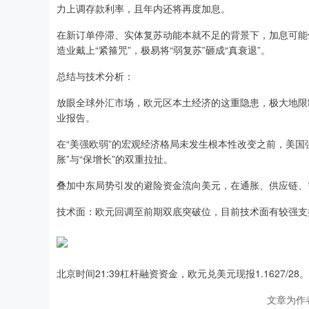
力上调存款利率，且年内还将再度加息。
在新订单停滞、实体复苏动能本就不足的背景下，加息可能
造业戴上“紧箍咒”，极易将“弱复苏”砸成“真衰退”。
总结与技术分析：
放眼全球外汇市场，欧元区本土经济的这重隐患，极大地限
业报告。
在“美强欧弱”的宏观经济格局未发生根本性改变之前，美国
胀”与“保增长”的双重拉扯。
叠加中东局势引发的避险资金流向美元，在通胀、供应链、
技术面：欧元回调至前期双底突破位，目前技术面有较强支
北京时间21:39杠杆融资资金，欧元兑美元现报1.1627/28。
文章为作