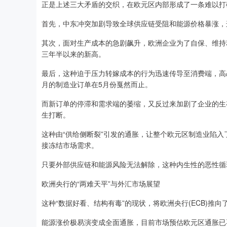
正是上述三大矛盾的交织，在欧元区内部形成了一条难以打
首先，中东冲突加剧导致全球供应链受阻和能源价格暴涨，
其次，面对生产成本的急剧飙升，欧洲企业为了自保、维持
三年半以来的新高。
最后，这种迫于压力转嫁成本的行为迅速传导至消费端，高
月的制造业订单在5月份戛然而止。
而新订单的停滞和需求端的萎缩，又反过来加剧了企业的生
生打断。
这种由“供给侧断裂”引发的通胀，让整个欧元区制造业陷
接冻结市场需求。
只要外部供应链和能源风险无法解除，这种内生性的恶性循
欧洲央行的“两难天平”与外汇市场展望
这种“数据好看、结构有毒”的现状，将欧洲央行(ECB)推
能源涨价极易演变成全面通胀，目前市场预估欧元区通胀已