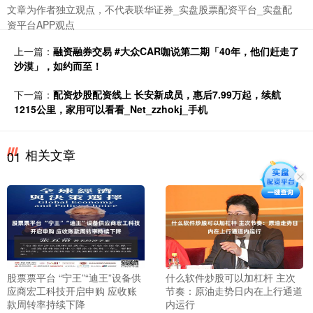
文章为作者独立观点，不代表联华证券_实盘股票配资平台_实盘配
资平台APP观点
上一篇：
融资融券交易 #大众CAR咖说第二期「40年，他们赶走了
沙漠」，如约而至！
下一篇：
配资炒股配资线上 长安新成员，惠后7.99万起，续航
1215公里，家用可以看看_Net_zzhokj_手机
相关文章
01
股票票平台 “宁王”“迪王”设备供
什么软件炒股可以加杠杆 主次
应商宏工科技开启申购 应收账
节奏：原油走势日内在上行通道
款周转率持续下降
内运行