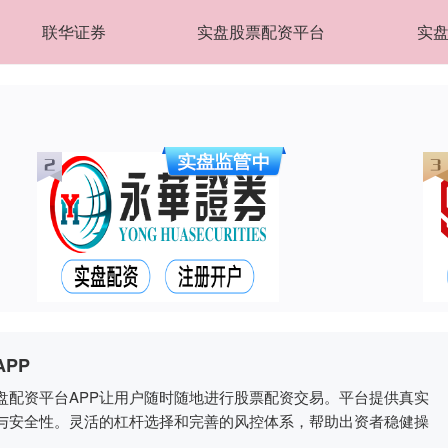
联华证券
实盘股票配资平台
实盘
PP
盘配资平台APP让用户随时随地进行股票配资交易。平台提供真实
与安全性。灵活的杠杆选择和完善的风控体系，帮助出资者稳健操