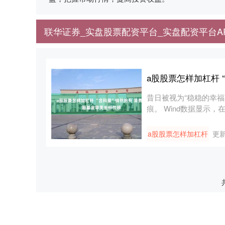
联华证券_实盘股票配资平台_实盘配资平台AP
a股股票怎样加杠杆 
昔日被视为“稳稳的幸
痕。 Wind数据显示，
a股股票怎样加杠杆
更新