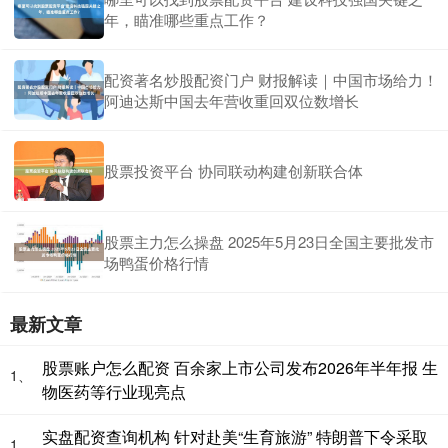
年，瞄准哪些重点工作？
配资著名炒股配资门户 财报解读｜中国市场给力！
阿迪达斯中国去年营收重回双位数增长
股票投资平台 协同联动构建创新联合体
股票主力怎么操盘 2025年5月23日全国主要批发市
场鸭蛋价格行情
最新文章
股票账户怎么配资 百余家上市公司发布2026年半年报 生
1、
物医药等行业现亮点
实盘配资查询机构 针对赴美“生育旅游” 特朗普下令采取
1、