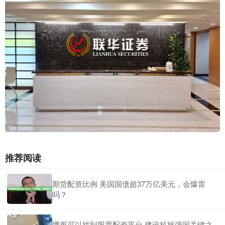
推荐阅读
期货配资比例 美国国债超37万亿美元，会爆雷
吗？
哪里可以找到股票配资平台 建设科技强国关键之