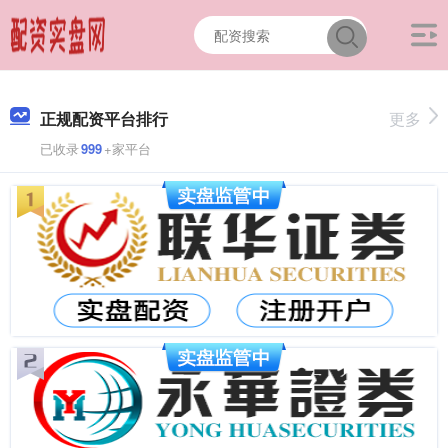
正规配资平台排行
更多
已收录
999
+家平台