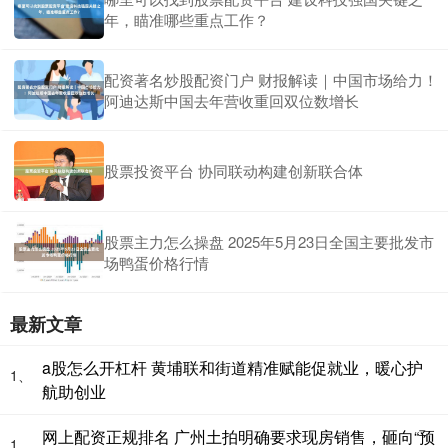
年，瞄准哪些重点工作？
配资著名炒股配资门户 财报解读｜中国市场给力！
阿迪达斯中国去年营收重回双位数增长
股票投资平台 协同联动构建创新联合体
股票主力怎么操盘 2025年5月23日全国主要批发市
场鸭蛋价格行情
最新文章
a股怎么开杠杆 黄埔联和街道精准赋能促就业，暖心护
1、
航助创业
网上配资正规排名 广州土拍明确要求现房销售，砸向“预
1、