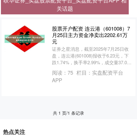
联华证券_实盘股票配资平台_实盘配资平台APP 相
关话题
股票开户配资 连云港（601008）7
月25日主力资金净卖出2202.61万
元
证券之星消息，截至2025年7月25日收
盘，连云港(601008)报收于6.23元，下
跌1.74%，换手率2.99%，成交量37.05
万手，成交额2.31亿元。....
阅读：
75
栏目：
实盘配资平台
APP
共 1 页/1 条记录
热点关注