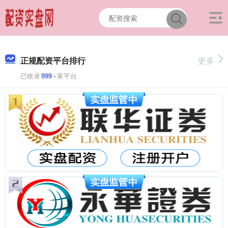
正规配资平台排行
更多
已收录
999
+家平台