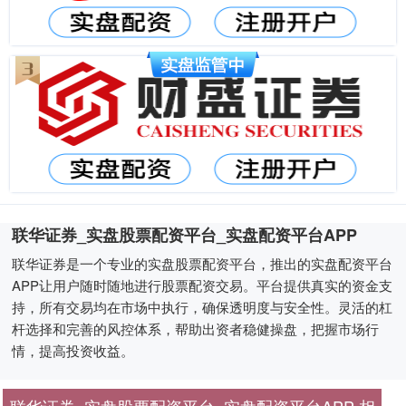
联华证券_实盘股票配资平台_实盘配资平台APP
联华证券是一个专业的实盘股票配资平台，推出的实盘配资平台
APP让用户随时随地进行股票配资交易。平台提供真实的资金支
持，所有交易均在市场中执行，确保透明度与安全性。灵活的杠
杆选择和完善的风控体系，帮助出资者稳健操盘，把握市场行
情，提高投资收益。