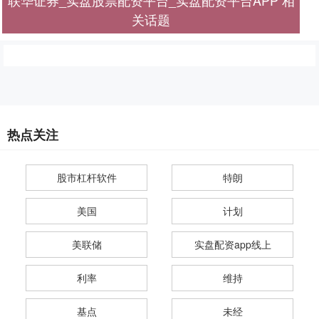
联华证券_实盘股票配资平台_实盘配资平台APP 相
关话题
热点关注
股市杠杆软件
特朗
美国
计划
美联储
实盘配资app线上
利率
维持
基点
未经