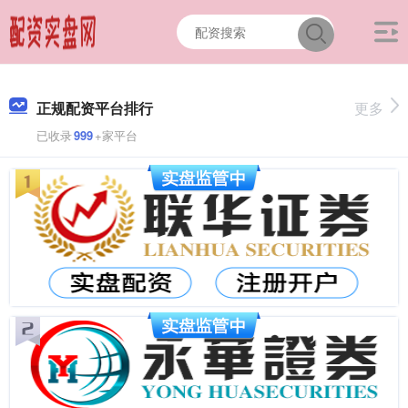
正规配资平台排行
更多
已收录
999
+家平台