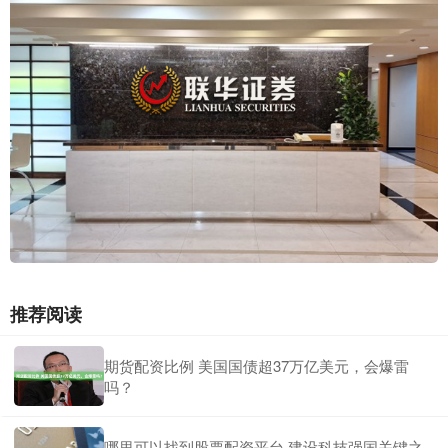
推荐阅读
期货配资比例 美国国债超37万亿美元，会爆雷
吗？
哪里可以找到股票配资平台 建设科技强国关键之