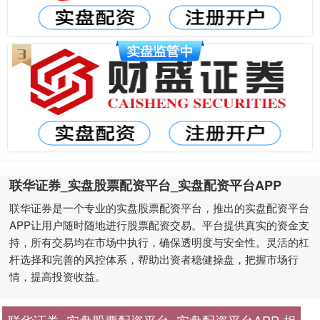
联华证券_实盘股票配资平台_实盘配资平台APP
联华证券是一个专业的实盘股票配资平台，推出的实盘配资平台
APP让用户随时随地进行股票配资交易。平台提供真实的资金支
持，所有交易均在市场中执行，确保透明度与安全性。灵活的杠
杆选择和完善的风控体系，帮助出资者稳健操盘，把握市场行
情，提高投资收益。