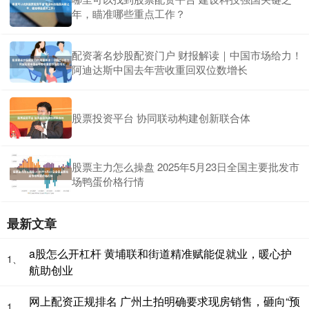
年，瞄准哪些重点工作？
配资著名炒股配资门户 财报解读｜中国市场给力！
阿迪达斯中国去年营收重回双位数增长
股票投资平台 协同联动构建创新联合体
股票主力怎么操盘 2025年5月23日全国主要批发市
场鸭蛋价格行情
最新文章
a股怎么开杠杆 黄埔联和街道精准赋能促就业，暖心护
1、
航助创业
网上配资正规排名 广州土拍明确要求现房销售，砸向“预
1、