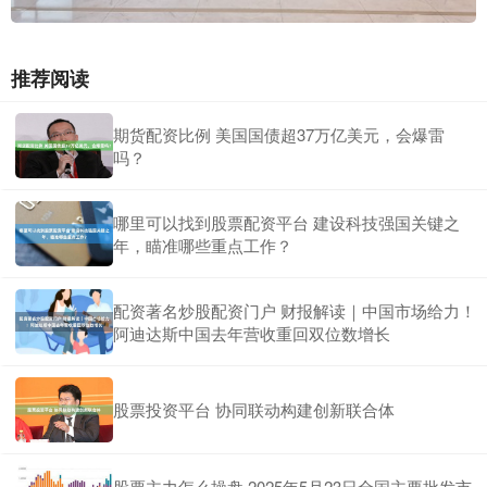
推荐阅读
期货配资比例 美国国债超37万亿美元，会爆雷
吗？
哪里可以找到股票配资平台 建设科技强国关键之
年，瞄准哪些重点工作？
配资著名炒股配资门户 财报解读｜中国市场给力！
阿迪达斯中国去年营收重回双位数增长
股票投资平台 协同联动构建创新联合体
股票主力怎么操盘 2025年5月23日全国主要批发市