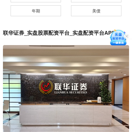
年期
美债
联华证券_实盘股票配资平台_实盘配资平台APP