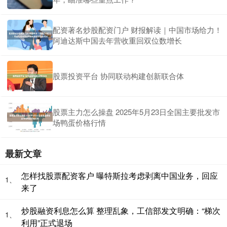
配资著名炒股配资门户 财报解读｜中国市场给力！
阿迪达斯中国去年营收重回双位数增长
股票投资平台 协同联动构建创新联合体
股票主力怎么操盘 2025年5月23日全国主要批发市
场鸭蛋价格行情
最新文章
怎样找股票配资客户 曝特斯拉考虑剥离中国业务，回应
1、
来了
炒股融资利息怎么算 整理乱象，工信部发文明确：“梯次
1、
利用”正式退场